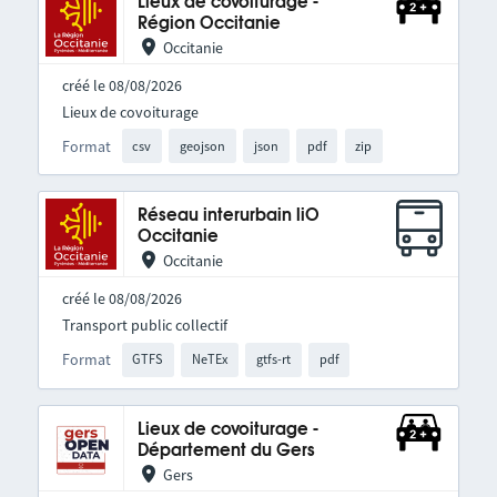
Lieux de covoiturage -
Région Occitanie
Occitanie
créé le 08/08/2026
Lieux de covoiturage
Format
csv
geojson
json
pdf
zip
Réseau interurbain liO
Occitanie
Occitanie
créé le 08/08/2026
Transport public collectif
Format
GTFS
NeTEx
gtfs-rt
pdf
Lieux de covoiturage -
Département du Gers
Gers