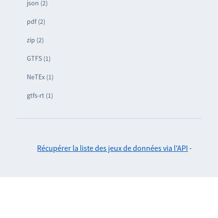
json (2)
pdf (2)
zip (2)
GTFS (1)
NeTEx (1)
gtfs-rt (1)
Récupérer la liste des jeux de données via l'API
-