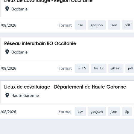
Lieux de covoiturage - Région Occitanie
Occitanie
08/08/2026
Format
csv
geojson
json
pdf
Réseau interurbain liO Occitanie
Occitanie
08/08/2026
Format
GTFS
NeTEx
gtfs-rt
pdf
Lieux de covoiturage - Département de Haute-Garonne
Haute-Garonne
08/08/2026
Format
csv
geojson
json
zip