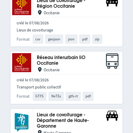
Lieux de covoiturage -
Région Occitanie
Occitanie
créé le 07/08/2026
Lieux de covoiturage
Format
csv
geojson
json
pdf
zip
Réseau interurbain liO
Occitanie
Occitanie
créé le 07/08/2026
Transport public collectif
Format
GTFS
NeTEx
gtfs-rt
pdf
Lieux de covoiturage -
Département de Haute-
Garonne
Haute-Garonne