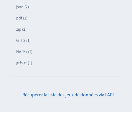
json (2)
pdf (2)
zip (2)
GTFS (1)
NeTEx (1)
gtfs-rt (1)
Récupérer la liste des jeux de données via l'API
-