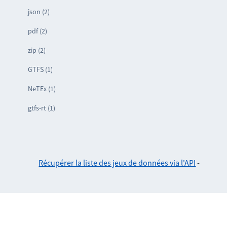
json (2)
pdf (2)
zip (2)
GTFS (1)
NeTEx (1)
gtfs-rt (1)
Récupérer la liste des jeux de données via l'API
-