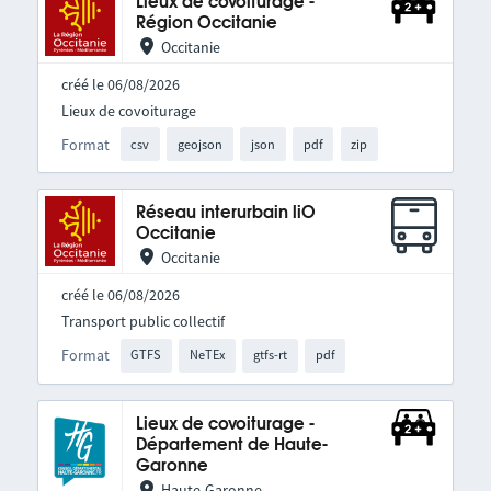
Lieux de covoiturage -
Région Occitanie
Occitanie
créé le 06/08/2026
Lieux de covoiturage
Format
csv
geojson
json
pdf
zip
Réseau interurbain liO
Occitanie
Occitanie
créé le 06/08/2026
Transport public collectif
Format
GTFS
NeTEx
gtfs-rt
pdf
Lieux de covoiturage -
Département de Haute-
Garonne
Haute-Garonne