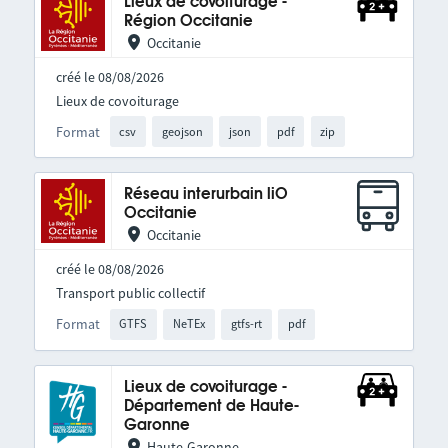
Lieux de covoiturage -
Région Occitanie
Occitanie
créé le 08/08/2026
Lieux de covoiturage
Format
csv
geojson
json
pdf
zip
Réseau interurbain liO
Occitanie
Occitanie
créé le 08/08/2026
Transport public collectif
Format
GTFS
NeTEx
gtfs-rt
pdf
Lieux de covoiturage -
Département de Haute-
Garonne
Haute-Garonne