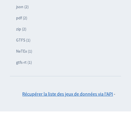
json (2)
pdf (2)
zip (2)
GTFS (1)
NeTEx (1)
gtfs-rt (1)
Récupérer la liste des jeux de données via l'API
-