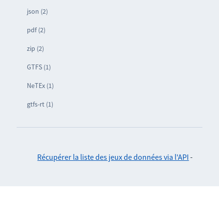
json (2)
pdf (2)
zip (2)
GTFS (1)
NeTEx (1)
gtfs-rt (1)
Récupérer la liste des jeux de données via l'API
-