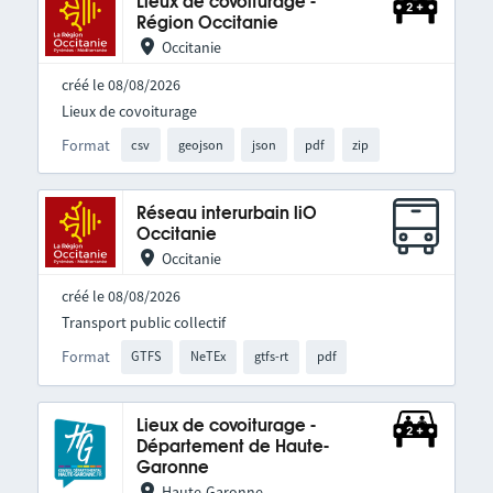
Lieux de covoiturage -
Région Occitanie
Occitanie
créé le 08/08/2026
Lieux de covoiturage
Format
csv
geojson
json
pdf
zip
Réseau interurbain liO
Occitanie
Occitanie
créé le 08/08/2026
Transport public collectif
Format
GTFS
NeTEx
gtfs-rt
pdf
Lieux de covoiturage -
Département de Haute-
Garonne
Haute-Garonne