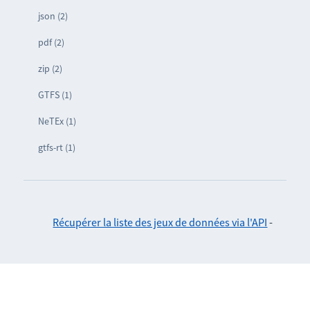
json (2)
pdf (2)
zip (2)
GTFS (1)
NeTEx (1)
gtfs-rt (1)
Récupérer la liste des jeux de données via l'API
-