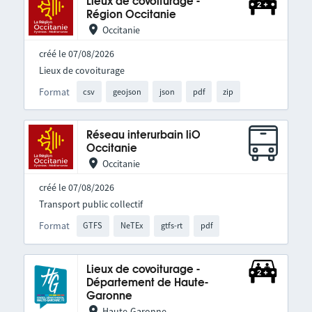
Lieux de covoiturage -
Région Occitanie
Occitanie
créé le 07/08/2026
Lieux de covoiturage
Format
csv
geojson
json
pdf
zip
Réseau interurbain liO
Occitanie
Occitanie
créé le 07/08/2026
Transport public collectif
Format
GTFS
NeTEx
gtfs-rt
pdf
Lieux de covoiturage -
Département de Haute-
Garonne
Haute-Garonne