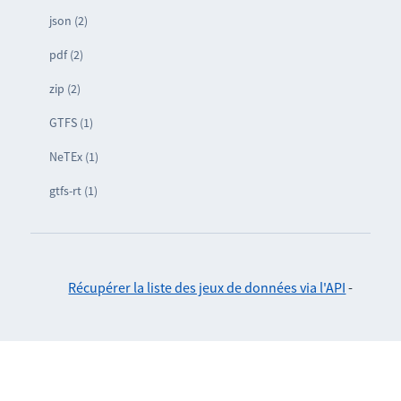
json (2)
pdf (2)
zip (2)
GTFS (1)
NeTEx (1)
gtfs-rt (1)
Récupérer la liste des jeux de données via l'API
-