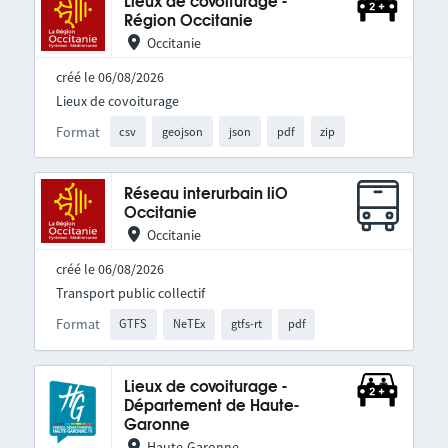
Lieux de covoiturage -
Région Occitanie
Occitanie
créé le 06/08/2026
Lieux de covoiturage
Format
csv
geojson
json
pdf
zip
Réseau interurbain liO
Occitanie
Occitanie
créé le 06/08/2026
Transport public collectif
Format
GTFS
NeTEx
gtfs-rt
pdf
Lieux de covoiturage -
Département de Haute-
Garonne
Haute-Garonne