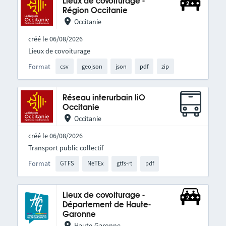
Lieux de covoiturage -
Région Occitanie
Occitanie
créé le 06/08/2026
Lieux de covoiturage
Format
csv
geojson
json
pdf
zip
Réseau interurbain liO
Occitanie
Occitanie
créé le 06/08/2026
Transport public collectif
Format
GTFS
NeTEx
gtfs-rt
pdf
Lieux de covoiturage -
Département de Haute-
Garonne
Haute-Garonne