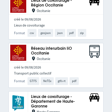
Lieux de covoiturage -
Région Occitanie
Occitanie
créé le 09/08/2026
Lieux de covoiturage
Format
csv
geojson
json
pdf
zip
Réseau interurbain liO
Occitanie
Occitanie
créé le 09/08/2026
Transport public collectif
Format
GTFS
NeTEx
gtfs-rt
pdf
Lieux de covoiturage -
Département de Haute-
Garonne
Haute-Garonne