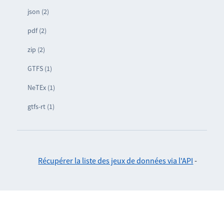
json (2)
pdf (2)
zip (2)
GTFS (1)
NeTEx (1)
gtfs-rt (1)
Récupérer la liste des jeux de données via l'API
-