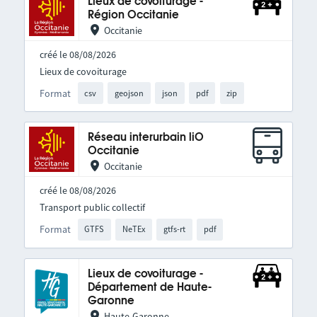
Lieux de covoiturage -
Région Occitanie
Occitanie
créé le 08/08/2026
Lieux de covoiturage
Format
csv
geojson
json
pdf
zip
Réseau interurbain liO
Occitanie
Occitanie
créé le 08/08/2026
Transport public collectif
Format
GTFS
NeTEx
gtfs-rt
pdf
Lieux de covoiturage -
Département de Haute-
Garonne
Haute-Garonne