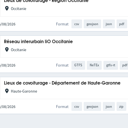
Lieux de covoiturage - Région Occitanie
Occitanie
06/08/2026
Format
csv
geojson
json
pdf
Réseau interurbain liO Occitanie
Occitanie
06/08/2026
Format
GTFS
NeTEx
gtfs-rt
pdf
Lieux de covoiturage - Département de Haute-Garonne
Haute-Garonne
06/08/2026
Format
csv
geojson
json
zip