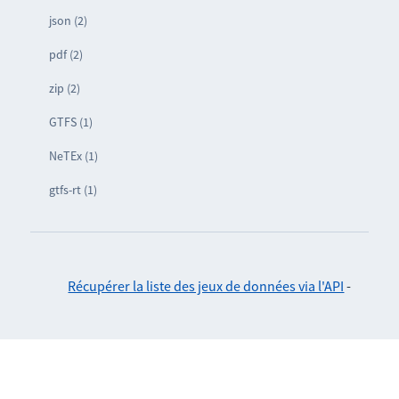
json (2)
pdf (2)
zip (2)
GTFS (1)
NeTEx (1)
gtfs-rt (1)
Récupérer la liste des jeux de données via l'API
-