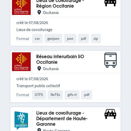
Lieux de covoiturage -
Région Occitanie
Occitanie
créé le 07/08/2026
Lieux de covoiturage
Format
csv
geojson
json
pdf
zip
Réseau interurbain liO
Occitanie
Occitanie
créé le 07/08/2026
Transport public collectif
Format
GTFS
NeTEx
gtfs-rt
pdf
Lieux de covoiturage -
Département de Haute-
Garonne
Haute-Garonne