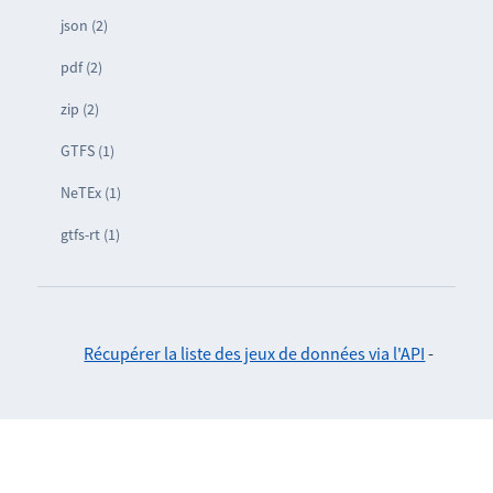
json (2)
pdf (2)
zip (2)
GTFS (1)
NeTEx (1)
gtfs-rt (1)
Récupérer la liste des jeux de données via l'API
-