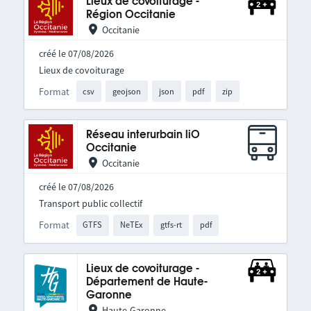
Lieux de covoiturage -
Région Occitanie
Occitanie
créé le 07/08/2026
Lieux de covoiturage
Format
csv
geojson
json
pdf
zip
Réseau interurbain liO
Occitanie
Occitanie
créé le 07/08/2026
Transport public collectif
Format
GTFS
NeTEx
gtfs-rt
pdf
Lieux de covoiturage -
Département de Haute-
Garonne
Haute-Garonne