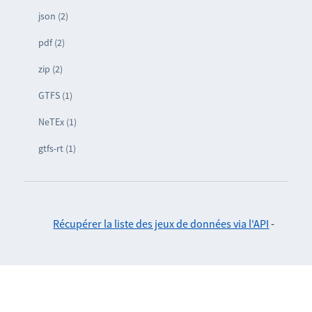
json (2)
pdf (2)
zip (2)
GTFS (1)
NeTEx (1)
gtfs-rt (1)
Récupérer la liste des jeux de données via l'API
-