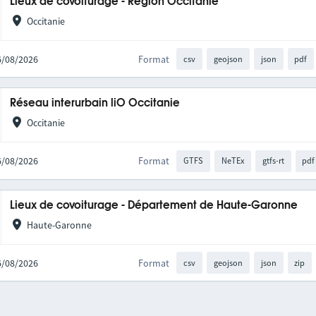
Lieux de covoiturage - Région Occitanie
Occitanie
06/08/2026
Format
csv
geojson
json
pdf
Réseau interurbain liO Occitanie
Occitanie
06/08/2026
Format
GTFS
NeTEx
gtfs-rt
pdf
Lieux de covoiturage - Département de Haute-Garonne
Haute-Garonne
06/08/2026
Format
csv
geojson
json
zip