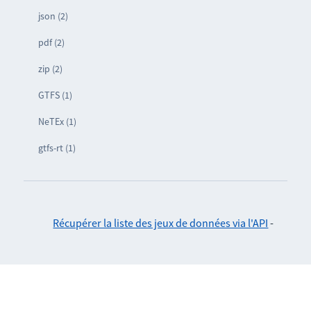
json (2)
pdf (2)
zip (2)
GTFS (1)
NeTEx (1)
gtfs-rt (1)
Récupérer la liste des jeux de données via l'API
-