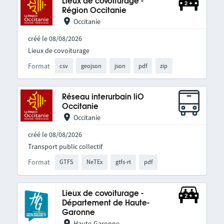
Lieux de covoiturage -
Région Occitanie
Occitanie
créé le 08/08/2026
Lieux de covoiturage
Format
csv
geojson
json
pdf
zip
Réseau interurbain liO
Occitanie
Occitanie
créé le 08/08/2026
Transport public collectif
Format
GTFS
NeTEx
gtfs-rt
pdf
Lieux de covoiturage -
Département de Haute-
Garonne
Haute-Garonne