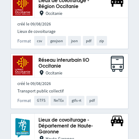
Lieux de covoiturage -
Région Occitanie
Occitanie
créé le 09/08/2026
Lieux de covoiturage
Format
csv
geojson
json
pdf
zip
Réseau interurbain liO
Occitanie
Occitanie
créé le 09/08/2026
Transport public collectif
Format
GTFS
NeTEx
gtfs-rt
pdf
Lieux de covoiturage -
Département de Haute-
Garonne
Haute-Garonne