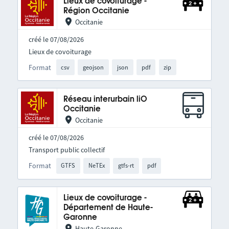
Lieux de covoiturage -
Région Occitanie
Occitanie
créé le 07/08/2026
Lieux de covoiturage
Format
csv
geojson
json
pdf
zip
Réseau interurbain liO
Occitanie
Occitanie
créé le 07/08/2026
Transport public collectif
Format
GTFS
NeTEx
gtfs-rt
pdf
Lieux de covoiturage -
Département de Haute-
Garonne
Haute-Garonne