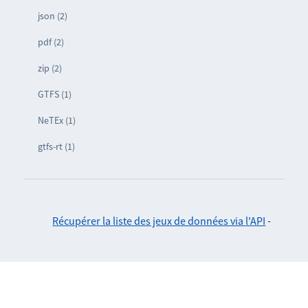
json (2)
pdf (2)
zip (2)
GTFS (1)
NeTEx (1)
gtfs-rt (1)
Récupérer la liste des jeux de données via l'API
-