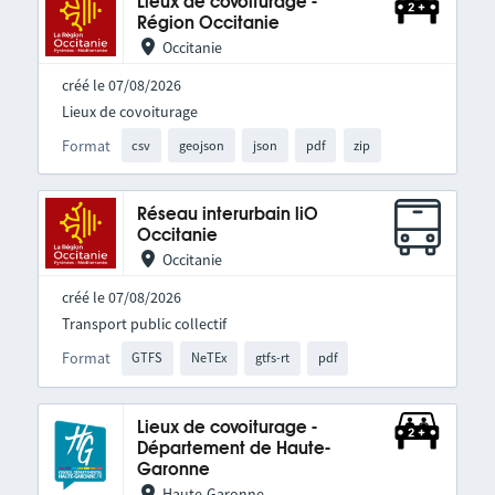
Lieux de covoiturage -
Région Occitanie
Occitanie
créé le 07/08/2026
Lieux de covoiturage
Format
csv
geojson
json
pdf
zip
Réseau interurbain liO
Occitanie
Occitanie
créé le 07/08/2026
Transport public collectif
Format
GTFS
NeTEx
gtfs-rt
pdf
Lieux de covoiturage -
Département de Haute-
Garonne
Haute-Garonne