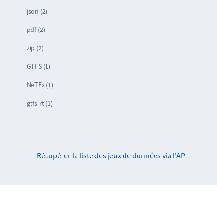
json (2)
pdf (2)
zip (2)
GTFS (1)
NeTEx (1)
gtfs-rt (1)
Récupérer la liste des jeux de données via l'API
-