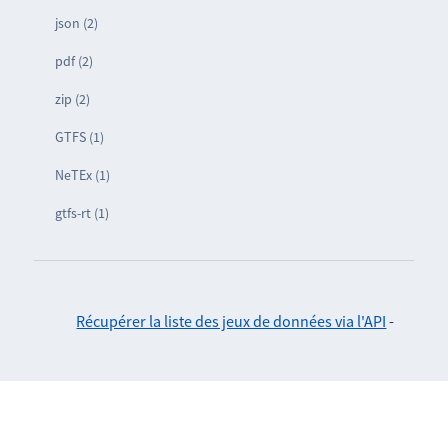
json (2)
pdf (2)
zip (2)
GTFS (1)
NeTEx (1)
gtfs-rt (1)
Récupérer la liste des jeux de données via l'API
-