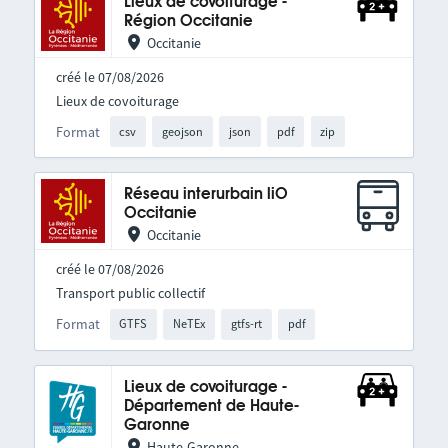
Lieux de covoiturage -
Région Occitanie
Occitanie
créé le 07/08/2026
Lieux de covoiturage
Format
csv
geojson
json
pdf
zip
Réseau interurbain liO
Occitanie
Occitanie
créé le 07/08/2026
Transport public collectif
Format
GTFS
NeTEx
gtfs-rt
pdf
Lieux de covoiturage -
Département de Haute-
Garonne
Haute-Garonne