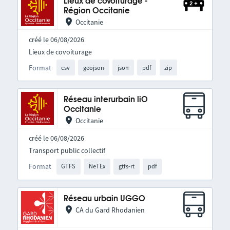
Lieux de covoiturage -
Région Occitanie
Occitanie
créé le 06/08/2026
Lieux de covoiturage
Format
csv
geojson
json
pdf
zip
Réseau interurbain liO
Occitanie
Occitanie
créé le 06/08/2026
Transport public collectif
Format
GTFS
NeTEx
gtfs-rt
pdf
Réseau urbain UGGO
CA du Gard Rhodanien