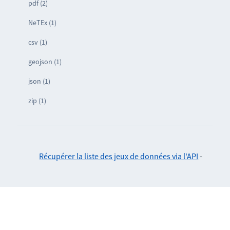
pdf (2)
NeTEx (1)
csv (1)
geojson (1)
json (1)
zip (1)
Récupérer la liste des jeux de données via l'API
-