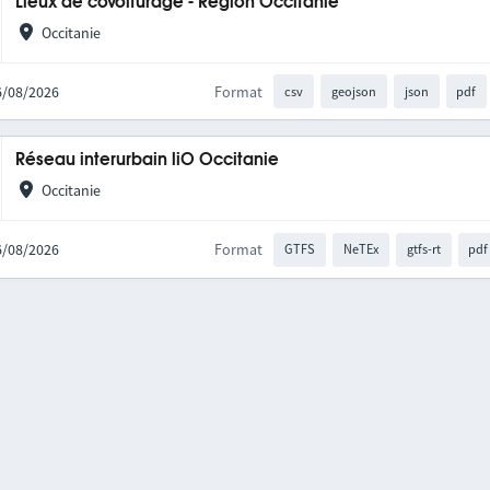
Lieux de covoiturage - Région Occitanie
Occitanie
06/08/2026
Format
csv
geojson
json
pdf
Réseau interurbain liO Occitanie
Occitanie
06/08/2026
Format
GTFS
NeTEx
gtfs-rt
pdf