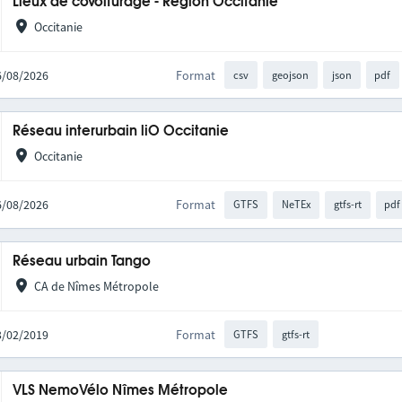
Lieux de covoiturage - Région Occitanie
Occitanie
06/08/2026
Format
csv
geojson
json
pdf
Réseau interurbain liO Occitanie
Occitanie
06/08/2026
Format
GTFS
NeTEx
gtfs-rt
pdf
Réseau urbain Tango
CA de Nîmes Métropole
13/02/2019
Format
GTFS
gtfs-rt
VLS NemoVélo Nîmes Métropole