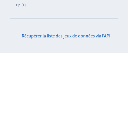
zip (1)
Récupérer la liste des jeux de données via l'API
-