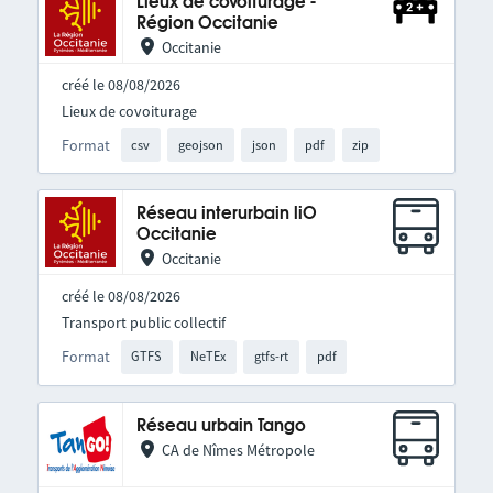
Lieux de covoiturage -
Région Occitanie
Occitanie
créé le 08/08/2026
Lieux de covoiturage
Format
csv
geojson
json
pdf
zip
Réseau interurbain liO
Occitanie
Occitanie
créé le 08/08/2026
Transport public collectif
Format
GTFS
NeTEx
gtfs-rt
pdf
Réseau urbain Tango
CA de Nîmes Métropole