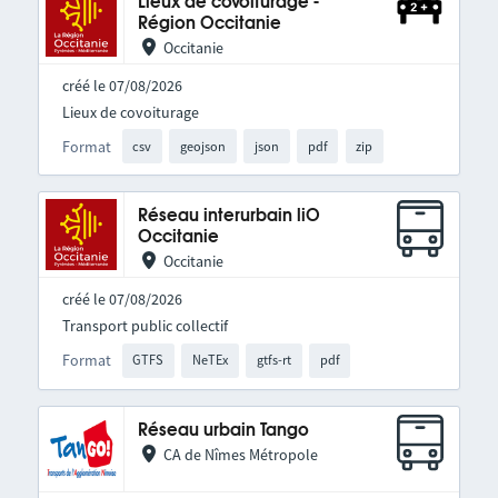
Lieux de covoiturage -
Région Occitanie
Occitanie
créé le 07/08/2026
Lieux de covoiturage
Format
csv
geojson
json
pdf
zip
Réseau interurbain liO
Occitanie
Occitanie
créé le 07/08/2026
Transport public collectif
Format
GTFS
NeTEx
gtfs-rt
pdf
Réseau urbain Tango
CA de Nîmes Métropole