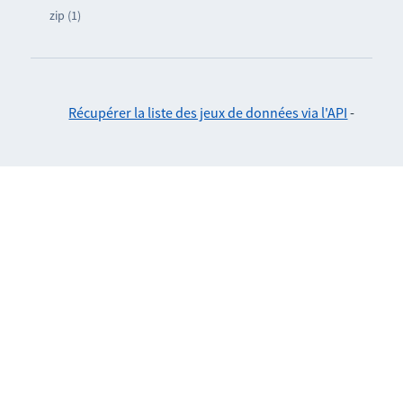
zip (1)
Récupérer la liste des jeux de données via l'API
-