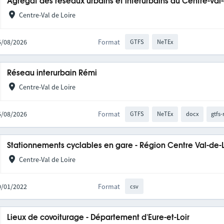
Agrégat des réseaux urbains et interurbains du Centre-Val
Centre-Val de Loire
05/08/2026
Format
GTFS
NeTEx
Réseau interurbain Rémi
Centre-Val de Loire
05/08/2026
Format
GTFS
NeTEx
docx
gtfs-
Stationnements cyclables en gare - Région Centre Val-de-
Centre-Val de Loire
10/01/2022
Format
csv
Lieux de covoiturage - Département d'Eure-et-Loir