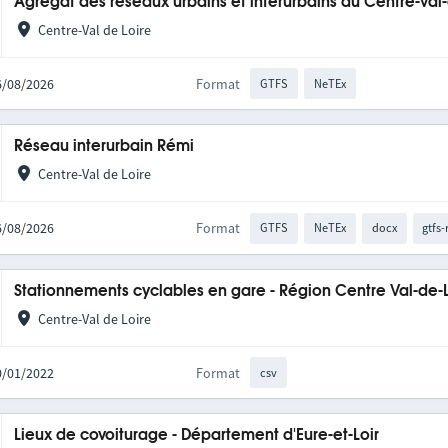
Agrégat des réseaux urbains et interurbains du Centre-Val
Centre-Val de Loire
06/08/2026
Format
GTFS
NeTEx
Réseau interurbain Rémi
Centre-Val de Loire
06/08/2026
Format
GTFS
NeTEx
docx
gtfs-
Stationnements cyclables en gare - Région Centre Val-de-
Centre-Val de Loire
10/01/2022
Format
csv
Lieux de covoiturage - Département d'Eure-et-Loir