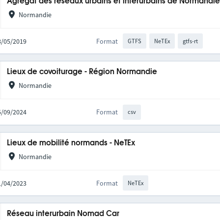
Agrégat des réseaux urbains et interurbains de Normandi
Normandie
28/05/2019
Format
GTFS
NeTEx
gtfs-rt
Lieux de covoiturage - Région Normandie
Normandie
05/09/2024
Format
csv
Lieux de mobilité normands - NeTEx
Normandie
11/04/2023
Format
NeTEx
Réseau interurbain Nomad Car