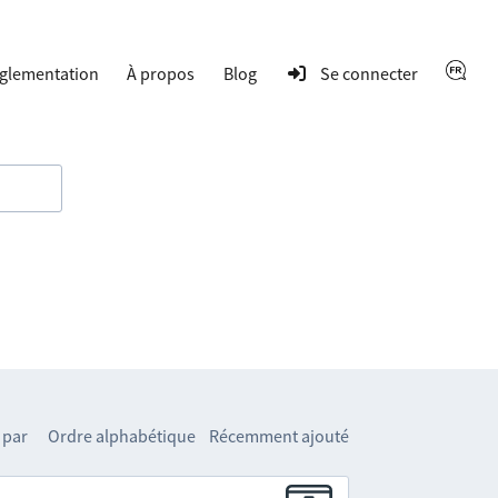
glementation
À propos
Blog
Se connecter
 par
Ordre alphabétique
Récemment ajouté