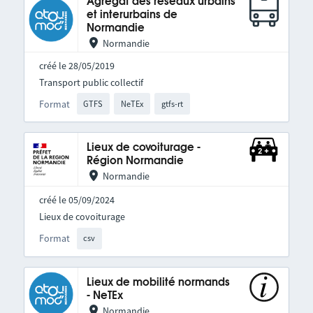
Agrégat des réseaux urbains
et interurbains de
Normandie
Normandie
créé le 28/05/2019
Transport public collectif
Format
GTFS
NeTEx
gtfs-rt
Lieux de covoiturage -
Région Normandie
Normandie
créé le 05/09/2024
Lieux de covoiturage
Format
csv
Lieux de mobilité normands
- NeTEx
Normandie