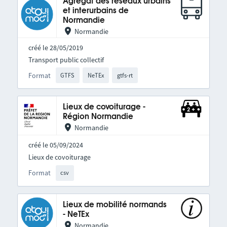
Agrégat des réseaux urbains
et interurbains de
Normandie
Normandie
créé le 28/05/2019
Transport public collectif
Format
GTFS
NeTEx
gtfs-rt
Lieux de covoiturage -
Région Normandie
Normandie
créé le 05/09/2024
Lieux de covoiturage
Format
csv
Lieux de mobilité normands
- NeTEx
Normandie