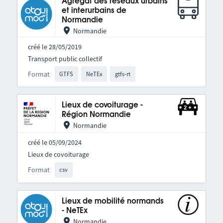
Agrégat des réseaux urbains
et interurbains de
Normandie
Normandie
créé le 28/05/2019
Transport public collectif
Format
GTFS
NeTEx
gtfs-rt
Lieux de covoiturage -
Région Normandie
Normandie
créé le 05/09/2024
Lieux de covoiturage
Format
csv
Lieux de mobilité normands
- NeTEx
Normandie