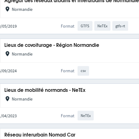
Agrégat des réseaux urbains et interurbains de Normandi
Normandie
28/05/2019
Format
GTFS
NeTEx
gtfs-rt
Lieux de covoiturage - Région Normandie
Normandie
05/09/2024
Format
csv
Lieux de mobilité normands - NeTEx
Normandie
11/04/2023
Format
NeTEx
Réseau interurbain Nomad Car