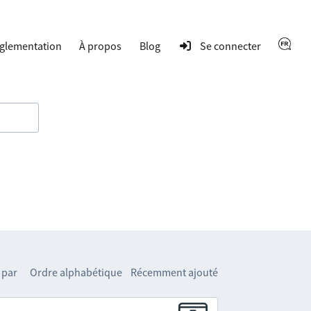
glementation
À propos
Blog
Se connecter
 par
Ordre alphabétique
Récemment ajouté