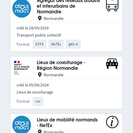
Agrégat des réseaux urbains
et interurbains de
Normandie
Normandie
créé le 28/05/2019
Transport public collectif
Format
GTFS
NeTEx
gtfs-rt
Lieux de covoiturage -
Région Normandie
Normandie
créé le 05/09/2024
Lieux de covoiturage
Format
csv
Lieux de mobilité normands
- NeTEx
Normandie