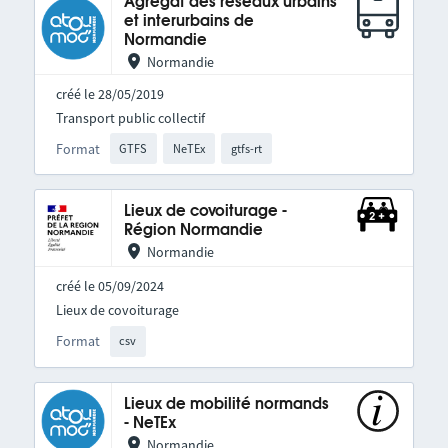
Agrégat des réseaux urbains
et interurbains de
Normandie
Normandie
créé le 28/05/2019
Transport public collectif
Format
GTFS
NeTEx
gtfs-rt
Lieux de covoiturage -
Région Normandie
Normandie
créé le 05/09/2024
Lieux de covoiturage
Format
csv
Lieux de mobilité normands
- NeTEx
Normandie