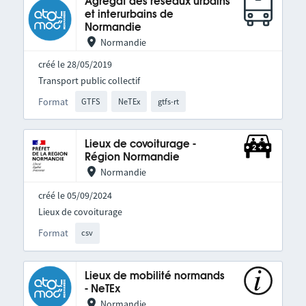
Agrégat des réseaux urbains
et interurbains de
Normandie
Normandie
créé le 28/05/2019
Transport public collectif
Format
GTFS
NeTEx
gtfs-rt
Lieux de covoiturage -
Région Normandie
Normandie
créé le 05/09/2024
Lieux de covoiturage
Format
csv
Lieux de mobilité normands
- NeTEx
Normandie