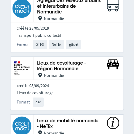
Agrégat des réseaux urbains
et interurbains de
Normandie
Normandie
créé le 28/05/2019
Transport public collectif
Format
GTFS
NeTEx
gtfs-rt
Lieux de covoiturage -
Région Normandie
Normandie
créé le 05/09/2024
Lieux de covoiturage
Format
csv
Lieux de mobilité normands
- NeTEx
Normandie