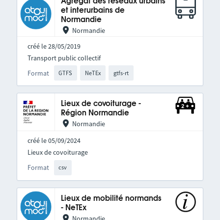
Agrégat des réseaux urbains
et interurbains de
Normandie
Normandie
créé le 28/05/2019
Transport public collectif
Format
GTFS
NeTEx
gtfs-rt
Lieux de covoiturage -
Région Normandie
Normandie
créé le 05/09/2024
Lieux de covoiturage
Format
csv
Lieux de mobilité normands
- NeTEx
Normandie