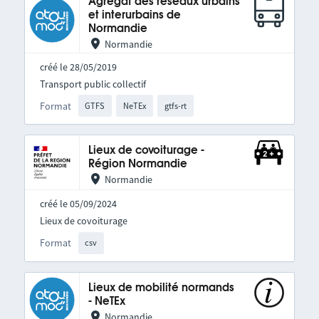
Agrégat des réseaux urbains
et interurbains de
Normandie
Normandie
créé le 28/05/2019
Transport public collectif
Format
GTFS
NeTEx
gtfs-rt
Lieux de covoiturage -
Région Normandie
Normandie
créé le 05/09/2024
Lieux de covoiturage
Format
csv
Lieux de mobilité normands
- NeTEx
Normandie