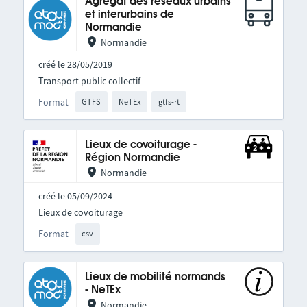
Agrégat des réseaux urbains
et interurbains de
Normandie
Normandie
créé le 28/05/2019
Transport public collectif
Format
GTFS
NeTEx
gtfs-rt
Lieux de covoiturage -
Région Normandie
Normandie
créé le 05/09/2024
Lieux de covoiturage
Format
csv
Lieux de mobilité normands
- NeTEx
Normandie