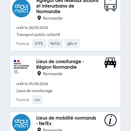
Agrégat des réseaux urbains
et interurbains de
Normandie
Normandie
créé le 28/05/2019
Transport public collectif
Format
GTFS
NeTEx
gtfs-rt
Lieux de covoiturage -
Région Normandie
Normandie
créé le 05/09/2024
Lieux de covoiturage
Format
csv
Lieux de mobilité normands
- NeTEx
Normandie