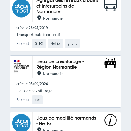
Agrégat des réseaux urbains
et interurbains de
Normandie
Normandie
créé le 28/05/2019
Transport public collectif
Format
GTFS
NeTEx
gtfs-rt
Lieux de covoiturage -
Région Normandie
Normandie
créé le 05/09/2024
Lieux de covoiturage
Format
csv
Lieux de mobilité normands
- NeTEx
Normandie