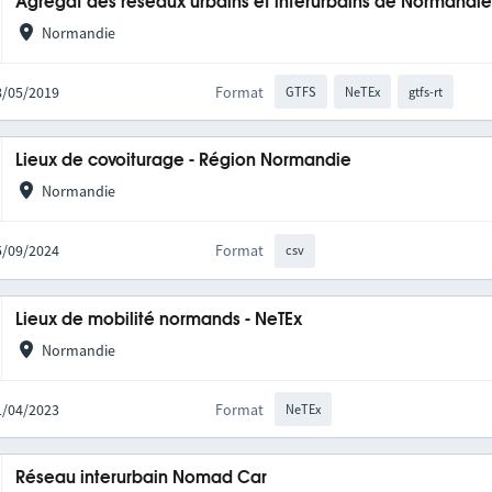
Agrégat des réseaux urbains et interurbains de Normandi
Normandie
28/05/2019
Format
GTFS
NeTEx
gtfs-rt
Lieux de covoiturage - Région Normandie
Normandie
05/09/2024
Format
csv
Lieux de mobilité normands - NeTEx
Normandie
11/04/2023
Format
NeTEx
Réseau interurbain Nomad Car