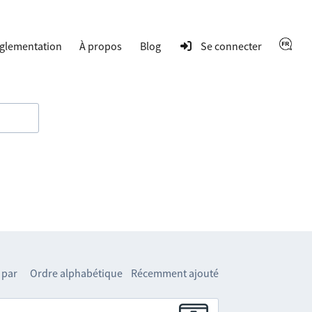
glementation
À propos
Blog
Se connecter
 par
Ordre alphabétique
Récemment ajouté