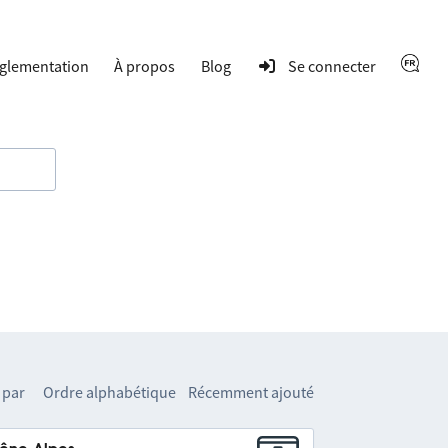
glementation
À propos
Blog
Se connecter
 par
Ordre alphabétique
Récemment ajouté