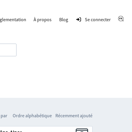
glementation
À propos
Blog
Se connecter
 par
Ordre alphabétique
Récemment ajouté