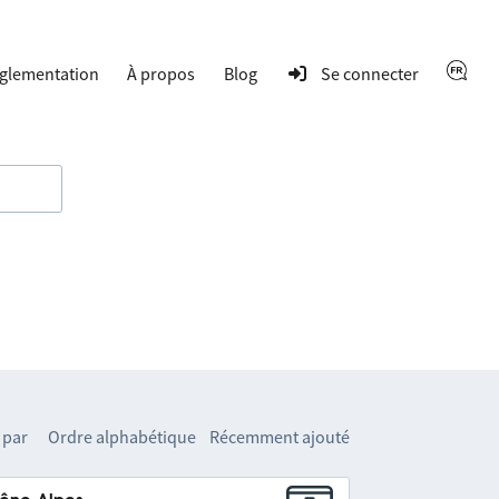
glementation
À propos
Blog
Se connecter
 par
Ordre alphabétique
Récemment ajouté