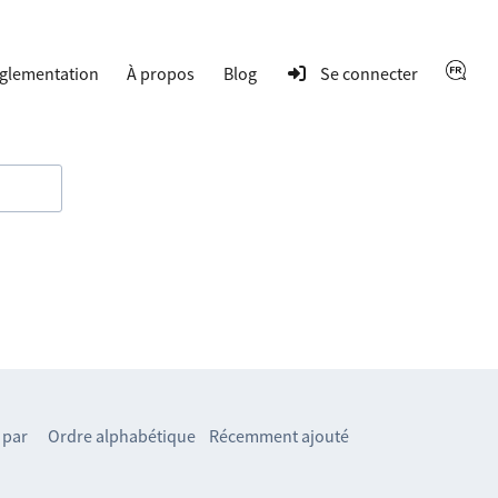
glementation
À propos
Blog
Se connecter
 par
Ordre alphabétique
Récemment ajouté