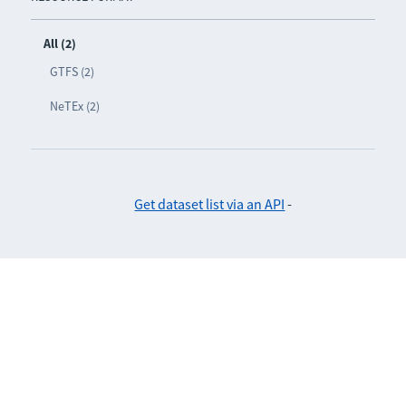
All (2)
GTFS (2)
NeTEx (2)
Get dataset list via an API
-