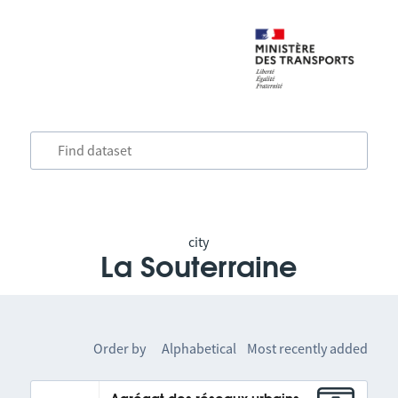
city
La Souterraine
Order by
Alphabetical
Most recently added