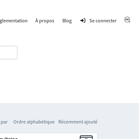
glementation
À propos
Blog
Se connecter
 par
Ordre alphabétique
Récemment ajouté