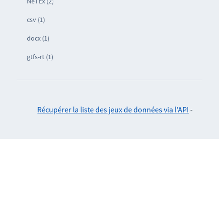
NeTEx (2)
csv (1)
docx (1)
gtfs-rt (1)
Récupérer la liste des jeux de données via l'API
-